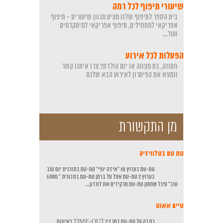
שיעורי תיפוף לכל רמה
בית הספר לתיפוף שלנו מציע מגוון שיעורים - תיפוף
אפריקאי למתחילים, תיפוף אפריקאי למיתקדמים
ועוד...
הפעלות לכל אירוע
חתונה, בת מצווה או יום הולדת? צרו איתנו קשר
ונמצא את הפיתרון לאירוע הבא שלכם
מן התקשורת
טמ טם בטלוויזיה
טמ-טמ בערוץ 10 "איזה יופי" טמ-טמ בתוכנית יום טוב
בערוץ 2 טמ-טמ אצל טל ברמן טמ-טמ בתכונית " משהו
טוב" סיגל שחמון טמ-טמ מרקידים את לונדון...
טיים אאוט
כתבה על טמ-טמ במגזין TIME-OUT ראיונות,