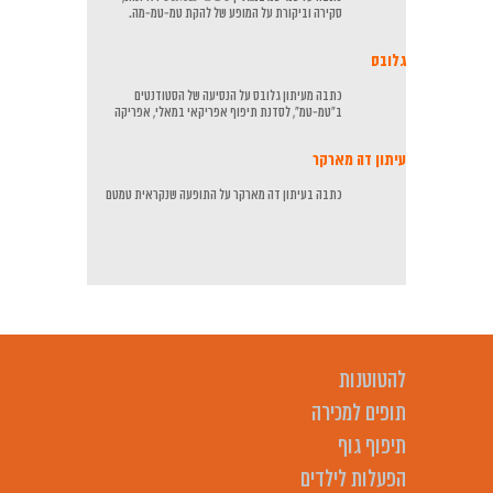
סקירה וביקורת על המופע של להקת טמ-טמ-מה.
גלובס
כתבה מעיתון גלובס על הנסיעה של הסטודנטים
ב"טמ-טמ", לסדנת תיפוף אפריקאי במאלי, אפריקה
עיתון דה מארקר
כתבה בעיתון דה מארקר על התופעה שנקראית טמטם
להטוטנות
תופים למכירה
תיפוף גוף
הפעלות לילדים