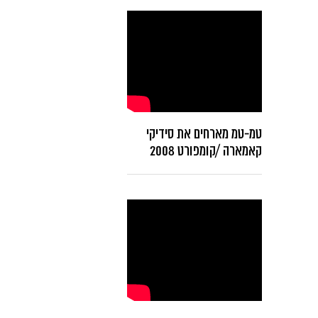
טמ-טמ מארחים את סידיקי
קאמארה /קומפורט 2008