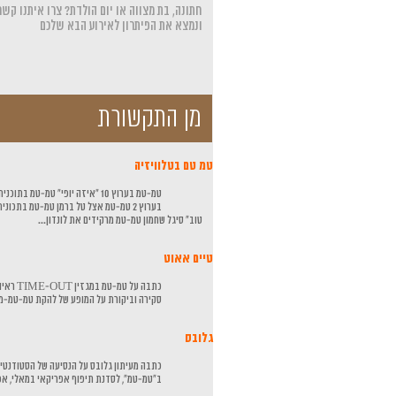
חתונה, בת מצווה או יום הולדת? צרו איתנו קשר
ונמצא את הפיתרון לאירוע הבא שלכם
מן התקשורת
טמ טם בטלוויזיה
טמ-טמ בערוץ 10 "איזה יופי" טמ-טמ בתוכ
בערוץ 2 טמ-טמ אצל טל ברמן טמ-טמ בתכוני
טוב" סיגל שחמון טמ-טמ מרקידים את לונדון...
טיים אאוט
כתבה על טמ-טמ במגזין 
סקירה וביקורת על המופע של להקת טמ-טמ-
גלובס
כתבה מעיתון גלובס על הנסיעה של הסטודנטי
ב"טמ-טמ", לסדנת תיפוף אפריקאי במאלי, אפ