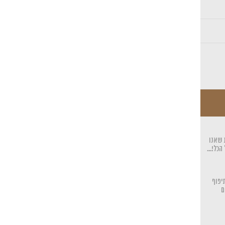
 שאנו
כל!...
יפוף
ם